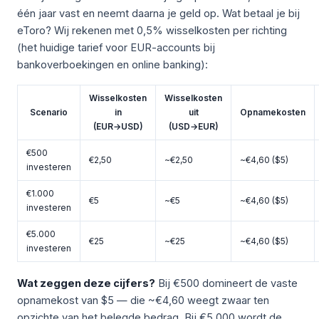
één jaar vast en neemt daarna je geld op. Wat betaal je bij
eToro? Wij rekenen met 0,5% wisselkosten per richting
(het huidige tarief voor EUR-accounts bij
bankoverboekingen en online banking):
Wisselkosten
Wisselkosten
Scenario
in
uit
Opnamekosten
(EUR→USD)
(USD→EUR)
€500
€2,50
~€2,50
~€4,60 ($5)
investeren
€1.000
€5
~€5
~€4,60 ($5)
investeren
€5.000
€25
~€25
~€4,60 ($5)
investeren
Wat zeggen deze cijfers?
Bij €500 domineert de vaste
opnamekost van $5 — die ~€4,60 weegt zwaar ten
opzichte van het belegde bedrag. Bij €5.000 wordt de