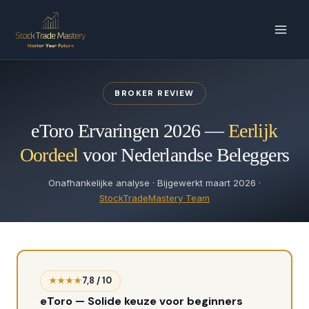
Ga
naar
de
inhoud
BROKER REVIEW
eToro Ervaringen 2026 —
Eerlijk
Oordeel
voor Nederlandse Beleggers
Onafhankelijke analyse · Bijgewerkt maart 2026 ·
StockTradeMastery Team
★★★★
7,8 / 10
eToro — Solide keuze voor beginners