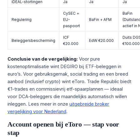
iDEAL-stortingen
Ja
Ja
Ja
CySEC +
BaFin
Regulering
EU-
BaFin + AFM
(Duitsland
paspoort
actief in 
ICF
Duits DGS
Beleggersbescherming
EdW €20.000
€20.000
€100.000
Conclusie van de vergelijking:
Voor pure
kostenoptimalisatie wint DEGIRO bij ETF-beleggen in
euro’s. Voor gebruiksgemak, social trading en een breed
aanbod (inclusief crypto) wint eToro. Trade Republic biedt
€1-trades en commissievrij etf-spaarplannen — ideaal
voor DCA-beleggers die maandelijks automatisch willen
inleggen. Lees meer in onze
uitgebreide broker
vergelijking voor Nederland
.
Account openen bij eToro — stap voor
stap