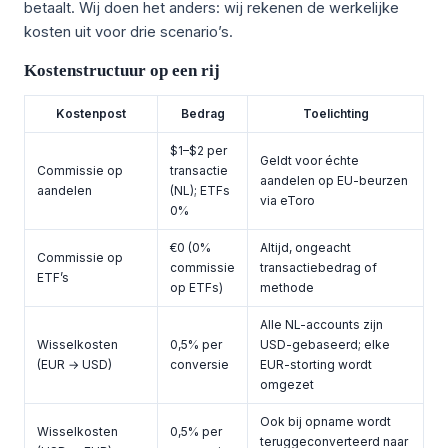
betaalt. Wij doen het anders: wij rekenen de werkelijke
kosten uit voor drie scenario’s.
Kostenstructuur op een rij
Kostenpost
Bedrag
Toelichting
$1–$2 per
Geldt voor échte
Commissie op
transactie
aandelen op EU-beurzen
aandelen
(NL); ETFs
via eToro
0%
€0 (0%
Altijd, ongeacht
Commissie op
commissie
transactiebedrag of
ETF’s
op ETFs)
methode
Alle NL-accounts zijn
Wisselkosten
0,5% per
USD-gebaseerd; elke
(EUR → USD)
conversie
EUR-storting wordt
omgezet
Ook bij opname wordt
Wisselkosten
0,5% per
teruggeconverteerd naar