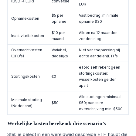
(USD → EUR)
conversie
EUR
$5 per
Vast bedrag, minimale
Opnamekosten
opname
opname $30
$10 per
Alleen na 12 maanden
Inactiviteitskosten
maand
zonder inlog
Overnachtkosten
Variabel,
Niet van toepassing bij
(CFD’s)
dagelijks
echte aandelen/ETF’s
eToro zelf rekent geen
stortingskosten;
Stortingskosten
€0
wisselkosten gelden
apart
Alle stortingen minimaal
Minimale storting
$50
$50; bancaire
(Nederland)
overschrijving min. $500
Werkelijke kosten berekend: drie scenario’s
Stel: je belegt in een wereldwijd gespreide ETF, houdt die