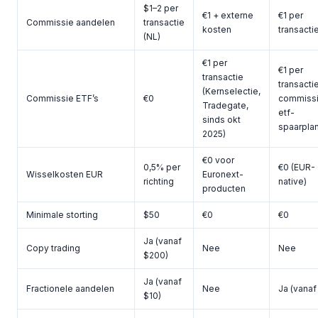
$1–2 per
€1 + externe
€1 per
Commissie aandelen
transactie
kosten
transacti
(NL)
€1 per
€1 per
transactie
transactie
(Kernselectie,
Commissie ETF’s
€0
commissi
Tradegate,
etf-
sinds okt
spaarpla
2025)
€0 voor
0,5% per
€0 (EUR-
Wisselkosten EUR
Euronext-
richting
native)
producten
Minimale storting
$50
€0
€0
Ja (vanaf
Copy trading
Nee
Nee
$200)
Ja (vanaf
Fractionele aandelen
Nee
Ja (vanaf
$10)